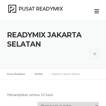
Skip
to
content
READYMIX JAKARTA
SELATAN
Pusat Readymix
Produk
Readymix Jakarta Selatan
Menampilkan semua 10 hasil