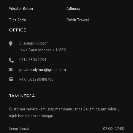
Vibrator Beton
Adhimix
Tiga Roda
Finish Trowel
OFFICE
Cileungsi - Bogor
Jawa Barat Indonesia 16820
0812 8506 1234
pusatreadymix@gmail.com
FAX: (021) 80488786
JAM KERJA
Customer service kami siap membantu anda 24 jam dalam sehari ,
tujuh hari dalam seminggu
Senin-Jumat:
07:00 - 17:00