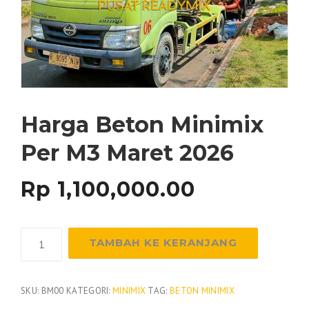
Harga Beton Minimix
Per M3 Maret 2026
Rp
1,100,000.00
Kuantitas
TAMBAH KE KERANJANG
Harga
Beton
Minimix
SKU:
BM00
KATEGORI:
MINIMIX
TAG:
BETON MINIMIX