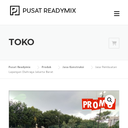
Skip
to
content
TOKO
Pusat Readymix
Produk
Jasa Konstruksi
Jasa Pembuatan
Lapangan Olahraga Jakarta Barat