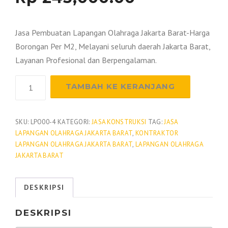
Jasa Pembuatan Lapangan Olahraga Jakarta Barat-Harga
Borongan Per M2, Melayani seluruh daerah Jakarta Barat,
Layanan Profesional dan Berpengalaman.
Kuantitas
TAMBAH KE KERANJANG
Jasa
Pembuatan
Lapangan
SKU:
LPO00-4
KATEGORI:
JASA KONSTRUKSI
TAG:
JASA
LAPANGAN OLAHRAGA JAKARTA BARAT
,
KONTRAKTOR
Olahraga
LAPANGAN OLAHRAGA JAKARTA BARAT
,
LAPANGAN OLAHRAGA
Jakarta
JAKARTA BARAT
Barat
DESKRIPSI
DESKRIPSI