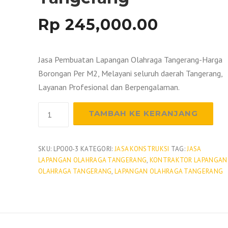
Rp
245,000.00
Jasa Pembuatan Lapangan Olahraga Tangerang-Harga
Borongan Per M2, Melayani seluruh daerah Tangerang,
Layanan Profesional dan Berpengalaman.
Kuantitas
TAMBAH KE KERANJANG
Jasa
Pembuatan
Lapangan
SKU:
LPO00-3
KATEGORI:
JASA KONSTRUKSI
TAG:
JASA
LAPANGAN OLAHRAGA TANGERANG
,
KONTRAKTOR LAPANGAN
Olahraga
OLAHRAGA TANGERANG
,
LAPANGAN OLAHRAGA TANGERANG
Tangerang