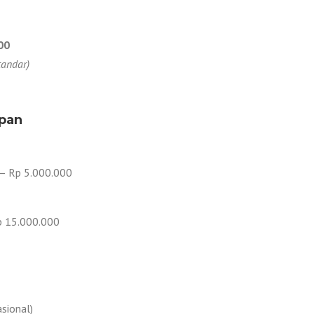
00
tandar)
apan
– Rp 5.000.000
p 15.000.000
sional)