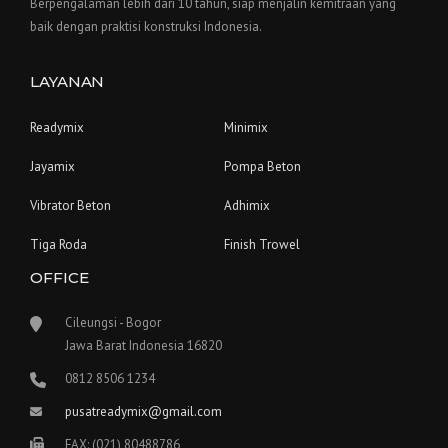
Berpengalaman lebih dari 10 tahun, siap menjalin kemitraan yang
baik dengan praktisi konstruksi Indonesia.
LAYANAN
Readymix
Minimix
Jayamix
Pompa Beton
Vibrator Beton
Adhimix
Tiga Roda
Finish Trowel
OFFICE
Cileungsi - Bogor
Jawa Barat Indonesia 16820
0812 8506 1234
pusatreadymix@gmail.com
FAX: (021) 80488786