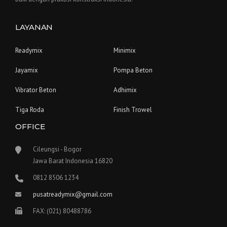
LAYANAN
Readymix
Minimix
Jayamix
Pompa Beton
Vibrator Beton
Adhimix
Tiga Roda
Finish Trowel
OFFICE
Cileungsi - Bogor
Jawa Barat Indonesia 16820
0812 8506 1234
pusatreadymix@gmail.com
FAX: (021) 80488786