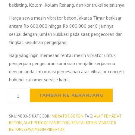
bekisting, Kolom, Kolam Renang, dan kontruksi sejenisnya.
Harga sewa mesin vibrator beton Jakarta Timur berkisar
antara Rp 600.000 hingga Rp 800.000 per 8 jamnya
sesuai dengan jumlah kubikasi pada saat pengecoran dan
tingkat kesulitan pengerjaan.
Bagi yang ingin memesan rental mesin vibrator untuk
pengerjaan pengecoran kami siap menjalin kerjasama
dengan anda. Informasi pemesanan alat vibrator concrete
hubungi cutomer service kami.
Kuantitas
TAMBAH KE KERANJANG
Harga
Sewa
Mesin
SKU:
VB00-3
KATEGORI:
VIBRATOR BETON
TAG:
ALAT PEMADAT
BETON
,
ALAT PENGGETAR BETON
,
RENTAL MESIN VIBRATOR
Vibrator
BETON
,
SEWA MESIN VIBRATOR
Beton