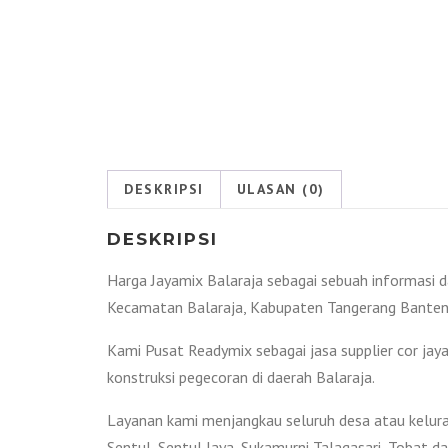
DESKRIPSI
ULASAN (0)
DESKRIPSI
Harga Jayamix Balaraja sebagai sebuah informasi 
Kecamatan Balaraja, Kabupaten Tangerang Banten 
Kami Pusat Readymix sebagai jasa supplier cor ja
konstruksi pegecoran di daerah Balaraja.
Layanan kami menjangkau seluruh desa atau kelurah
Sentul, Sentul Jaya, Sukamurni,Talagasari, Tobat da