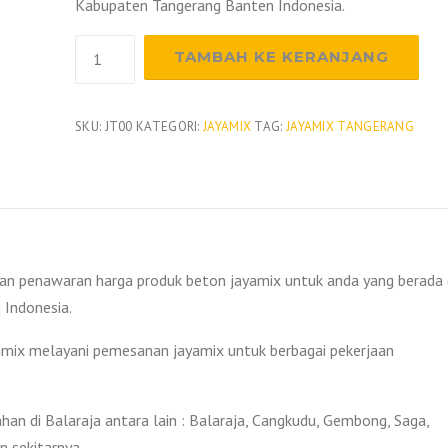
Kabupaten Tangerang Banten Indonesia.
Kuantitas
TAMBAH KE KERANJANG
Harga
Beton
Jayamix
SKU:
JT00
KATEGORI:
JAYAMIX
TAG:
JAYAMIX TANGERANG
Balaraja
2026
dan penawaran harga produk beton jayamix untuk anda yang berada 
Indonesia.
yamix melayani pemesanan jayamix untuk berbagai pekerjaan
an di Balaraja antara lain : Balaraja, Cangkudu, Gembong, Saga,
n sekitarnya.