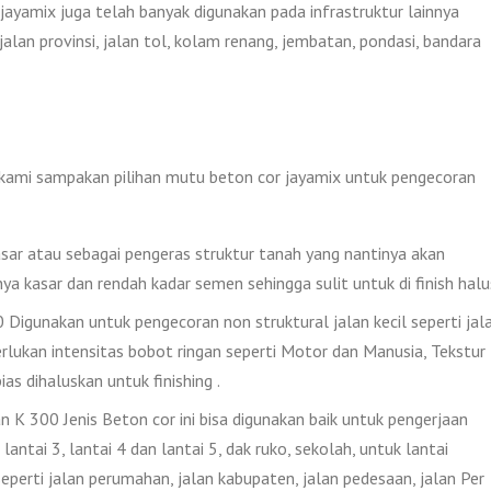
jayamix juga telah banyak digunakan pada infrastruktur lainnya
alan provinsi, jalan tol, kolam renang, jembatan, pondasi, bandara
i kami sampakan pilihan mutu beton cor jayamix untuk pengecoran
ar atau sebagai pengeras struktur tanah yang nantinya akan
nya kasar dan rendah kadar semen sehingga sulit untuk di finish halu
igunakan untuk pengecoran non struktural jalan kecil seperti jal
lukan intensitas bobot ringan seperti Motor dan Manusia, Tekstur
as dihaluskan untuk finishing .
 K 300 Jenis Beton cor ini bisa digunakan baik untuk pengerjaan
lantai 3, lantai 4 dan lantai 5, dak ruko, sekolah, untuk lantai
eperti jalan perumahan, jalan kabupaten, jalan pedesaan, jalan Per