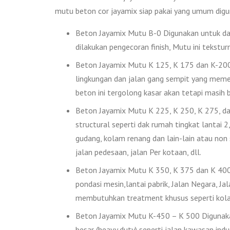
mutu beton cor jayamix siap pakai yang umum digu
Beton Jayamix Mutu B-0 Digunakan untuk das
dilakukan pengecoran finish, Mutu ini tekstur
Beton Jayamix Mutu K 125, K 175 dan K-200 D
lingkungan dan jalan gang sempit yang memer
beton ini tergolong kasar akan tetapi masih bi
Beton Jayamix Mutu K 225, K 250, K 275, dan
structural seperti dak rumah tingkat lantai 2, 
gudang, kolam renang dan lain-lain atau non
jalan pedesaan, jalan Per kotaan, dll.
Beton Jayamix Mutu K 350, K 375 dan K 400 
pondasi mesin,lantai pabrik, Jalan Negara, Ja
membutuhkan treatment khusus seperti kolam
Beton Jayamix Mutu K-450 – K 500 Digunakan
besar (heavy duty) seperti jalan kawasan indus