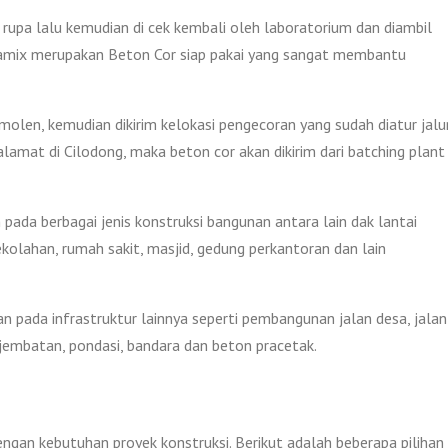
rupa lalu kemudian di cek kembali oleh laboratorium dan diambil
Jayamix merupakan Beton Cor siap pakai yang sangat membantu
len, kemudian dikirim kelokasi pengecoran yang sudah diatur jalu
lamat di Cilodong, maka beton cor akan dikirim dari batching plant
pada berbagai jenis konstruksi bangunan antara lain dak lantai
ekolahan, rumah sakit, masjid, gedung perkantoran dan lain
an pada infrastruktur lainnya seperti pembangunan jalan desa, jalan
, jembatan, pondasi, bandara dan beton pracetak.
engan kebutuhan proyek konstruksi. Berikut adalah beberapa pilihan