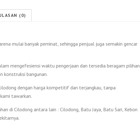
Cilodong
2026
ULASAN (0)
arena mulai banyak peminat, sehingga penjual juga semakin gencar
am mengefesiensi waktu pengerjaan dan tersedia beragam pilihan
n konstruksi bangunan.
lodong dengan harga kompetitif dan terjangkau, tanpa
 kami tawarkan.
n di Cilodong antara lain : Cilodong, Batu Jaya, Batu Sari, Kebon
ekitarnya.