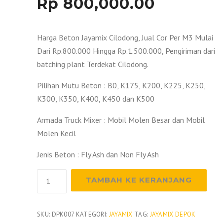
Rp
800,000.00
Harga Beton Jayamix Cilodong, Jual Cor Per M3 Mulai
Dari Rp.800.000 Hingga Rp.1.500.000, Pengiriman dari
batching plant Terdekat Cilodong.
Pilihan Mutu Beton : B0, K175, K200, K225, K250,
K300, K350, K400, K450 dan K500
Armada Truck Mixer : Mobil Molen Besar dan Mobil
Molen Kecil
Jenis Beton : Fly Ash dan Non Fly Ash
Kuantitas
TAMBAH KE KERANJANG
Harga
Beton
Jayamix
SKU:
DPK007
KATEGORI:
JAYAMIX
TAG:
JAYAMIX DEPOK