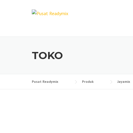
Skip
to
content
TOKO
Pusat Readymix
Produk
Jayamix