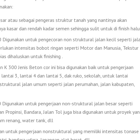
nakan:
ar atau sebagai pengeras struktur tanah yang nantinya akan
nya kasar dan rendah kadar semen sehingga sulit untuk di finish halu
igunakan untuk pengecoran non struktural jalan kecil seperti jal
lukan intensitas bobot ringan seperti Motor dan Manusia, Tekstur
as dihaluskan untuk finishing .
 K 300 Jenis Beton cor ini bisa digunakan baik untuk pengerjaan
lantai 3, lantai 4 dan lantai 5, dak ruko, sekolah, untuk lantai
 struktural jalan umum seperti jalan perumahan, jalan kabupaten,
Digunakan untuk pengerjaan non-struktural jalan besar seperti
lan Propinsi, Bandara, Jalan Tol juga bisa digunakan untuk proyek ya
 renang, water tank, dll
 untuk pengerjaan nonstruktural yang memiliki intensitas tonase
tri, bandara udara, lapangan alat berat, dll.