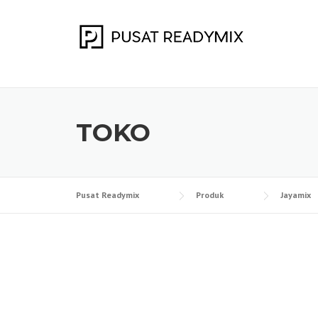
Skip
to
content
TOKO
Pusat Readymix
Produk
Jayamix