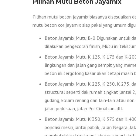
Pilihan Mutu Beton Jayamix
Pilihan mutu beton jayamix biasanya disesuaikan d
mutu beton cor jayamix siap pakai yang umum digu
Beton Jayamix Mutu B-0 Digunakan untuk das
dilakukan pengecoran finish, Mutu ini tekstur
Beton Jayamix Mutu K 125, K 175 dan K-200 D
lingkungan dan jalan gang sempit yang memer
beton ini tergolong kasar akan tetapi masih bi
Beton Jayamix Mutu K 225, K 250, K 275, dan
structural seperti dak rumah tingkat lantai 2, 
gudang, kolam renang dan lain-lain atau non
jalan pedesaan, jalan Per Cimahian, dll.
Beton Jayamix Mutu K 350, K 375 dan K 400 
pondasi mesin,lantai pabrik, Jalan Negara, Ja
membutuhkan treatment khusus seperti kolam