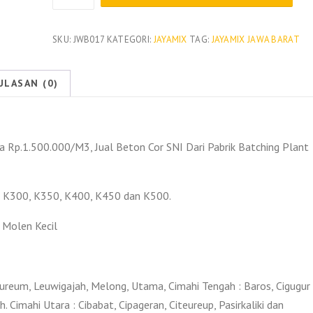
Harga
Beton
Jayamix
SKU:
JWB017
KATEGORI:
JAYAMIX
TAG:
JAYAMIX JAWA BARAT
Cimahi
2026
ULASAN (0)
a Rp.1.500.000/M3, Jual Beton Cor SNI Dari Pabrik Batching Plant
, K300, K350, K400, K450 dan K500.
 Molen Kecil
beureum, Leuwigajah, Melong, Utama, Cimahi Tengah : Baros, Cigugur
Cimahi Utara : Cibabat, Cipageran, Citeureup, Pasirkaliki dan