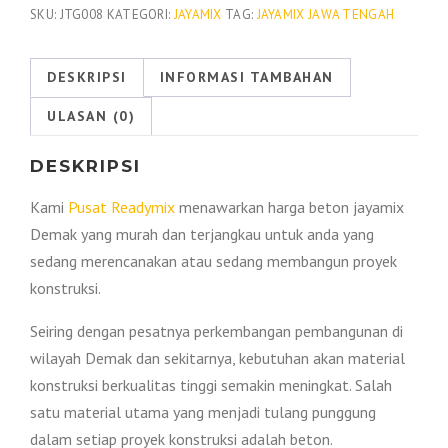
Jayamix
SKU:
JTG008
KATEGORI:
JAYAMIX
TAG:
JAYAMIX JAWA TENGAH
Demak
2026
DESKRIPSI
INFORMASI TAMBAHAN
ULASAN (0)
DESKRIPSI
Kami
Pusat Readymix
menawarkan harga beton jayamix
Demak yang murah dan terjangkau untuk anda yang
sedang merencanakan atau sedang membangun proyek
konstruksi.
Seiring dengan pesatnya perkembangan pembangunan di
wilayah Demak dan sekitarnya, kebutuhan akan material
konstruksi berkualitas tinggi semakin meningkat. Salah
satu material utama yang menjadi tulang punggung
dalam setiap proyek konstruksi adalah beton.