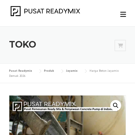
Skip
to
content
TOKO
Pusat Readymix
Produk
Jayamix
Harga Beton Jayamix
Demak 2026