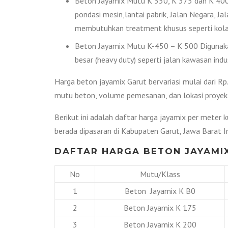
Beton Jayamix Mutu K 350, K 375 dan K 400 
pondasi mesin,lantai pabrik, Jalan Negara, Ja
membutuhkan treatment khusus seperti kolam
Beton Jayamix Mutu K-450 – K 500 Digunakan
besar (heavy duty) seperti jalan kawasan indus
Harga beton jayamix Garut bervariasi mulai dari R
mutu beton, volume pemesanan, dan lokasi proyek
Berikut ini adalah daftar harga jayamix per meter 
berada dipasaran di Kabupaten Garut, Jawa Barat I
DAFTAR HARGA BETON JAYAMIX
No
Mutu/Klass
1
Beton Jayamix K B0
2
Beton Jayamix K 175
3
Beton Jayamix K 200