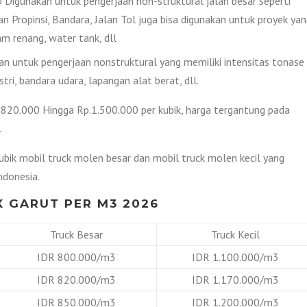
Digunakan untuk pengerjaan non-struktural jalan besar seperti
lan Propinsi, Bandara, Jalan Tol juga bisa digunakan untuk proyek ya
 renang, water tank, dll
 untuk pengerjaan nonstruktural yang memiliki intensitas tonase
tri, bandara udara, lapangan alat berat, dll.
p.820.000 Hingga Rp.1.500.000 per kubik, harga tergantung pada
.
kubik mobil truck molen besar dan mobil truck molen kecil yang
ndonesia.
 GARUT PER M3 2026
Truck Besar
Truck Kecil
IDR 800.000/m3
IDR 1.100.000/m3
IDR 820.000/m3
IDR 1.170.000/m3
IDR 850.000/m3
IDR 1.200.000/m3