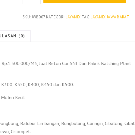
Harga
Beton
Jayamix
SKU:
JWB007
KATEGORI:
JAYAMIX
TAG:
JAYAMIX JAWA BARAT
Garut
2026
ULASAN (0)
 Rp.1.500.000/M3, Jual Beton Cor SNI Dari Pabrik Batching Plant
, K300, K350, K400, K450 dan K500.
 Molen Kecil
ongbong, Balubur Limbangan, Bungbulang, Caringin, Cibalong, Cibat
Cisewu, Cisompet.