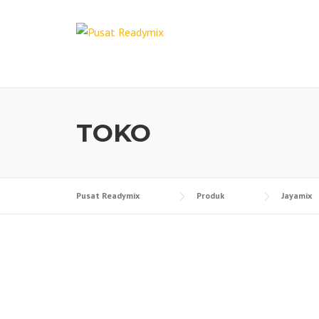
Skip
to
content
TOKO
Pusat Readymix
Produk
Jayamix