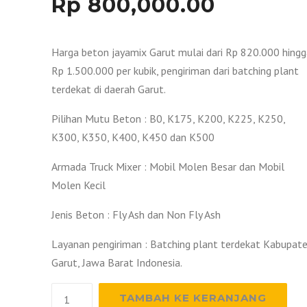
Rp
800,000.00
Harga beton jayamix Garut mulai dari Rp 820.000 hingg
Rp 1.500.000 per kubik, pengiriman dari batching plant
terdekat di daerah Garut.
Pilihan Mutu Beton : B0, K175, K200, K225, K250,
K300, K350, K400, K450 dan K500
Armada Truck Mixer : Mobil Molen Besar dan Mobil
Molen Kecil
Jenis Beton : Fly Ash dan Non Fly Ash
Layanan pengiriman : Batching plant terdekat Kabupat
Garut, Jawa Barat Indonesia.
Kuantitas
TAMBAH KE KERANJANG