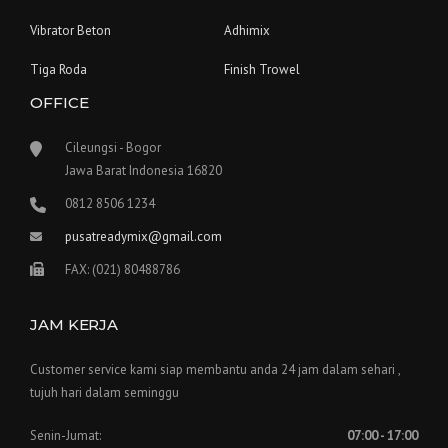
Vibrator Beton
Adhimix
Tiga Roda
Finish Trowel
OFFICE
Cileungsi - Bogor
Jawa Barat Indonesia 16820
0812 8506 1234
pusatreadymix@gmail.com
FAX: (021) 80488786
JAM KERJA
Customer service kami siap membantu anda 24 jam dalam sehari ,
tujuh hari dalam seminggu
Senin-Jumat:
07:00 - 17:00