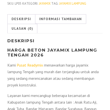
Jayamix
SKU:
LP05
KATEGORI:
JAYAMIX
TAG:
JAYAMIX LAMPUNG
lampung
Tengah
DESKRIPSI
INFORMASI TAMBAHAN
2026
ULASAN (0)
DESKRIPSI
HARGA BETON JAYAMIX LAMPUNG
TENGAH 2026
Kami
Pusat Readymix
menawarkan harga jayamix
lampung Tengah yang murah dan terjangkau untuk anda
yang sedang merencanakan atau sedang membangun
proyek konstruksi.
Layanan kami mencangkup beberapa kecamatan di
Kabupaten lampung Tengah antara lain : Anak Ratu Aji,
Anak Tuha, Bandar Mataram, Bandar Surabaya, Bangun