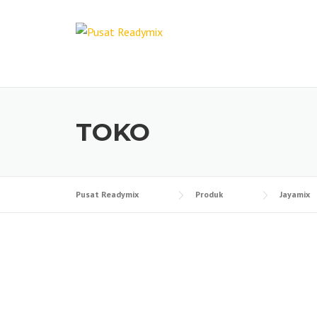
Skip
to
content
TOKO
Pusat Readymix
Produk
Jayamix