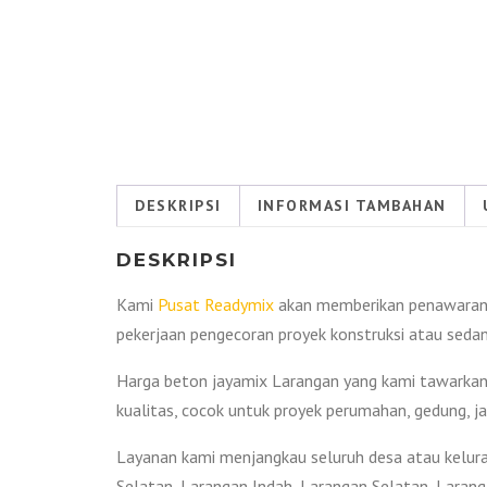
DESKRIPSI
INFORMASI TAMBAHAN
DESKRIPSI
Kami
Pusat Readymix
akan memberikan penawaran 
pekerjaan pengecoran proyek konstruksi atau seda
Harga beton jayamix Larangan yang kami tawarkan
kualitas, cocok untuk proyek perumahan, gedung, jal
Layanan kami menjangkau seluruh desa atau keluraha
Selatan, Larangan Indah, Larangan Selatan, Larang