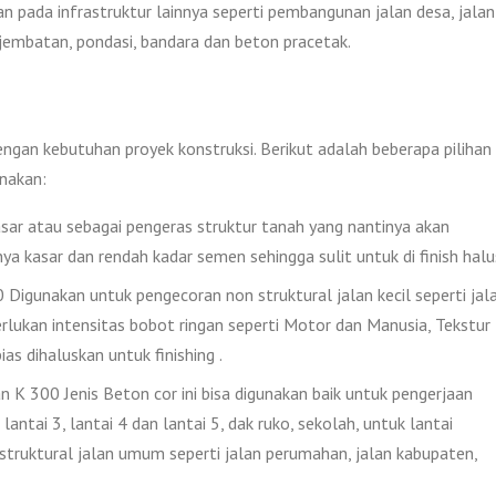
an pada infrastruktur lainnya seperti pembangunan jalan desa, jalan
, jembatan, pondasi, bandara dan beton pracetak.
engan kebutuhan proyek konstruksi. Berikut adalah beberapa pilihan
nakan:
ar atau sebagai pengeras struktur tanah yang nantinya akan
nya kasar dan rendah kadar semen sehingga sulit untuk di finish halu
igunakan untuk pengecoran non struktural jalan kecil seperti jal
lukan intensitas bobot ringan seperti Motor dan Manusia, Tekstur
as dihaluskan untuk finishing .
 K 300 Jenis Beton cor ini bisa digunakan baik untuk pengerjaan
lantai 3, lantai 4 dan lantai 5, dak ruko, sekolah, untuk lantai
 struktural jalan umum seperti jalan perumahan, jalan kabupaten,