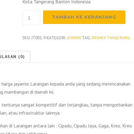
Kota Tangerang Banten Indonesia.
Kuantitas
TAMBAH KE KERANJANG
Harga
Beton
Jayamix
SKU:
JT001-9
KATEGORI:
JAYAMIX
TAG:
JAYAMIX TANGERANG
Larangan
2026
ULASAN (0)
harga jayamix Larangan kepada anda yang sedang merencanakan
ng mambangun di daerah ini.
 tentunya sangat kompetitif dan terjangkau, tanpa mengorbankan
an, atau infrastruktur lainnya.
n di Larangan antara lain : Cipadu, Cipadu Jaya, Gaga, Kreo, Kreo
an Utara dan sekitarnya.