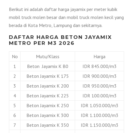
Berikut ini adalah daftar harga jayamix per meter kubik
mobil truck molen besar dan mobil truck molen kecil yang
berada di Kota Metro, Lampung dan sekitarnya.
DAFTAR HARGA BETON JAYAMIX
METRO PER M3 2026
No
Mutu/Klass
Harga
1
Beton Jayamix K B0
IDR 845.000/m3
2
Beton Jayamix K 175
IDR 900.000/m3
3
Beton Jayamix K 200
IDR 950.000/m3
4
Beton Jayamix K 225
IDR 100.000/m3
5
Beton Jayamix K 250
IDR 1.050.000/m3
6
Beton Jayamix K 300
IDR 1.100.000/m3
7
Beton Jayamix K 350
IDR 1.150.000/m3