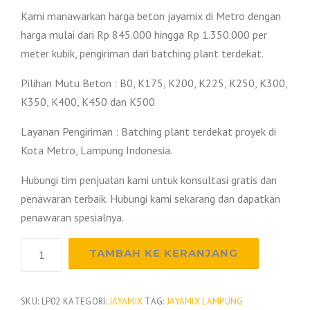
Kami manawarkan harga beton jayamix di Metro dengan
harga mulai dari Rp 845.000 hingga Rp 1.350.000 per
meter kubik, pengiriman dari batching plant terdekat.
Pilihan Mutu Beton : B0, K175, K200, K225, K250, K300,
K350, K400, K450 dan K500
Layanan Pengiriman : Batching plant terdekat proyek di
Kota Metro, Lampung Indonesia.
Hubungi tim penjualan kami untuk konsultasi gratis dan
penawaran terbaik. Hubungi kami sekarang dan dapatkan
penawaran spesialnya.
Kuantitas
TAMBAH KE KERANJANG
Harga
Beton
Jayamix
SKU:
LP02
KATEGORI:
JAYAMIX
TAG:
JAYAMIX LAMPUNG