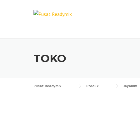
Skip
to
content
TOKO
Pusat Readymix
Produk
Jayamix