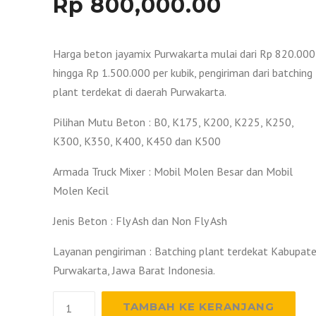
Rp
800,000.00
Harga beton jayamix Purwakarta mulai dari Rp 820.000
hingga Rp 1.500.000 per kubik, pengiriman dari batching
plant terdekat di daerah Purwakarta.
Pilihan Mutu Beton : B0, K175, K200, K225, K250,
K300, K350, K400, K450 dan K500
Armada Truck Mixer : Mobil Molen Besar dan Mobil
Molen Kecil
Jenis Beton : Fly Ash dan Non Fly Ash
Layanan pengiriman : Batching plant terdekat Kabupat
Purwakarta, Jawa Barat Indonesia.
Kuantitas
TAMBAH KE KERANJANG