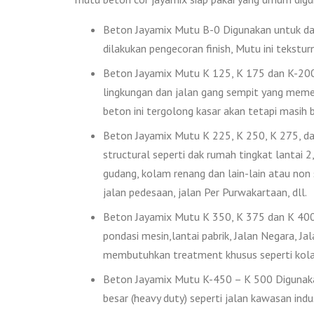
Beton Jayamix Mutu B-0 Digunakan untuk das
dilakukan pengecoran finish, Mutu ini tekstur
Beton Jayamix Mutu K 125, K 175 dan K-200 D
lingkungan dan jalan gang sempit yang memer
beton ini tergolong kasar akan tetapi masih bi
Beton Jayamix Mutu K 225, K 250, K 275, dan
structural seperti dak rumah tingkat lantai 2, 
gudang, kolam renang dan lain-lain atau non
jalan pedesaan, jalan Per Purwakartaan, dll.
Beton Jayamix Mutu K 350, K 375 dan K 400 
pondasi mesin,lantai pabrik, Jalan Negara, Ja
membutuhkan treatment khusus seperti kolam
Beton Jayamix Mutu K-450 – K 500 Digunakan
besar (heavy duty) seperti jalan kawasan indus