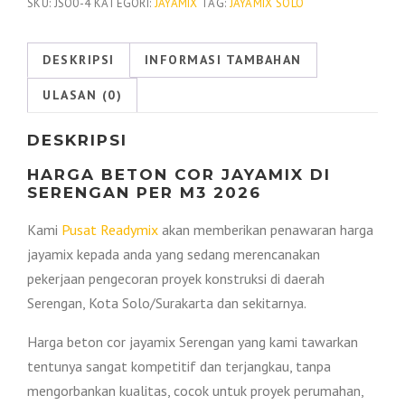
Jayamix
SKU:
JSO0-4
KATEGORI:
JAYAMIX
TAG:
JAYAMIX SOLO
Serengan
2026
DESKRIPSI
INFORMASI TAMBAHAN
ULASAN (0)
DESKRIPSI
HARGA BETON COR JAYAMIX DI
SERENGAN PER M3 2026
Kami
Pusat Readymix
akan memberikan penawaran harga
jayamix kepada anda yang sedang merencanakan
pekerjaan pengecoran proyek konstruksi di daerah
Serengan, Kota Solo/Surakarta dan sekitarnya.
Harga beton cor jayamix Serengan yang kami tawarkan
tentunya sangat kompetitif dan terjangkau, tanpa
mengorbankan kualitas, cocok untuk proyek perumahan,