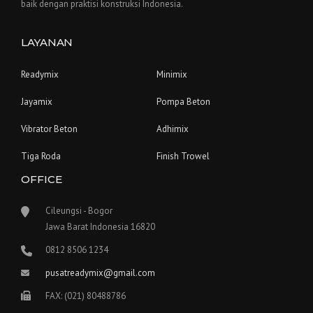
baik dengan praktisi konstruksi Indonesia.
LAYANAN
Readymix
Minimix
Jayamix
Pompa Beton
Vibrator Beton
Adhimix
Tiga Roda
Finish Trowel
OFFICE
Cileungsi - Bogor
Jawa Barat Indonesia 16820
0812 8506 1234
pusatreadymix@gmail.com
FAX: (021) 80488786