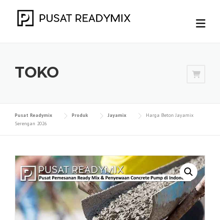
Skip
to
content
TOKO
Pusat Readymix
Produk
Jayamix
Harga Beton Jayamix
Serengan 2026