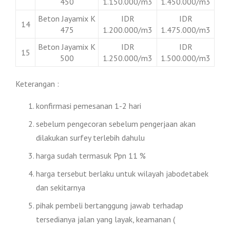
450
1.150.000/m3
1.450.000/m3
Beton Jayamix K
IDR
IDR
14
475
1.200.000/m3
1.475.000/m3
Beton Jayamix K
IDR
IDR
15
500
1.250.000/m3
1.500.000/m3
Keterangan :
konfirmasi pemesanan 1-2 hari
sebelum pengecoran sebelum pengerjaan akan
dilakukan surfey terlebih dahulu
harga sudah termasuk Ppn 11 %
harga tersebut berlaku untuk wilayah jabodetabek
dan sekitarnya
pihak pembeli bertanggung jawab terhadap
tersedianya jalan yang layak, keamanan (