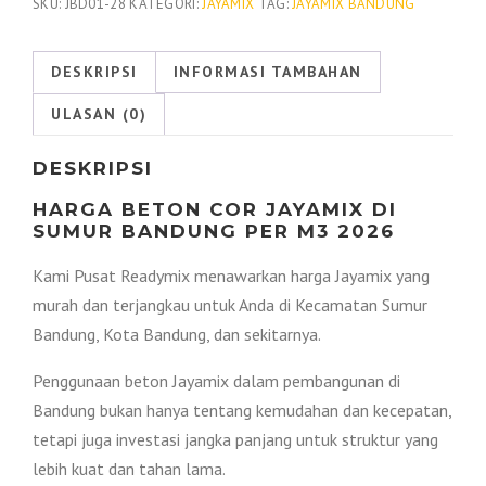
Jayamix
SKU:
JBD01-28
KATEGORI:
JAYAMIX
TAG:
JAYAMIX BANDUNG
Sumur
Bandung
DESKRIPSI
INFORMASI TAMBAHAN
2026
ULASAN (0)
DESKRIPSI
HARGA BETON COR JAYAMIX DI
SUMUR BANDUNG PER M3 2026
Kami Pusat Readymix menawarkan harga Jayamix yang
murah dan terjangkau untuk Anda di Kecamatan Sumur
Bandung, Kota Bandung, dan sekitarnya.
Penggunaan beton Jayamix dalam pembangunan di
Bandung bukan hanya tentang kemudahan dan kecepatan,
tetapi juga investasi jangka panjang untuk struktur yang
lebih kuat dan tahan lama.