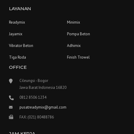
LAYANAN
Readymix
Minimix
Jayamix
Pompa Beton
Vibrator Beton
Adhimix
Tiga Roda
Finish Trowel
OFFICE
Cileungsi - Bogor
Jawa Barat Indonesia 16820
0812 8506 1234
pusatreadymix@gmail.com
FAX: (021) 80488786
JAM KERJA