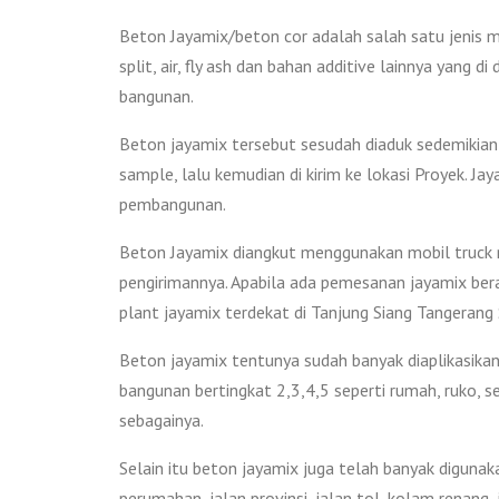
Beton Jayamix/beton cor adalah salah satu jenis m
split, air, fly ash dan bahan additive lainnya yang
bangunan.
Beton jayamix tersebut sesudah diaduk sedemikian 
sample, lalu kemudian di kirim ke lokasi Proyek. 
pembangunan.
Beton Jayamix diangkut menggunakan mobil truck mo
pengirimannya. Apabila ada pemesanan jayamix bera
plant jayamix terdekat di Tanjung Siang Tangerang 
Beton jayamix tentunya sudah banyak diaplikasikan 
bangunan bertingkat 2,3,4,5 seperti rumah, ruko, s
sebagainya.
Selain itu beton jayamix juga telah banyak digunak
perumahan, jalan provinsi, jalan tol, kolam renang