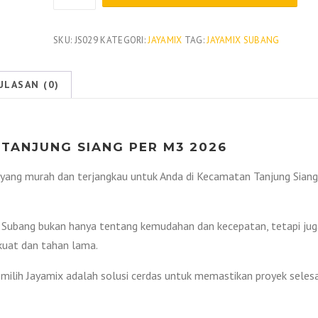
Harga
Beton
Jayamix
SKU:
JS029
KATEGORI:
JAYAMIX
TAG:
JAYAMIX SUBANG
Tanjung
Siang
ULASAN (0)
2026
 TANJUNG SIANG PER M3 2026
yang murah dan terjangkau untuk Anda di Kecamatan Tanjung Siang
Subang bukan hanya tentang kemudahan dan kecepatan, tetapi jug
 kuat dan tahan lama.
emilih Jayamix adalah solusi cerdas untuk memastikan proyek selesa