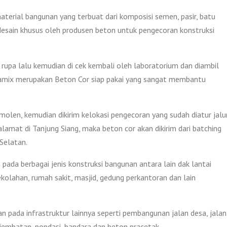
aterial bangunan yang terbuat dari komposisi semen, pasir, batu
 di desain khusus oleh produsen beton untuk pengecoran konstruksi
rupa lalu kemudian di cek kembali oleh laboratorium dan diambil
Jayamix merupakan Beton Cor siap pakai yang sangat membantu
len, kemudian dikirim kelokasi pengecoran yang sudah diatur jalu
lamat di Tanjung Siang, maka beton cor akan dikirim dari batching
Selatan.
pada berbagai jenis konstruksi bangunan antara lain dak lantai
ekolahan, rumah sakit, masjid, gedung perkantoran dan lain
an pada infrastruktur lainnya seperti pembangunan jalan desa, jalan
, jembatan, pondasi, bandara dan beton pracetak.