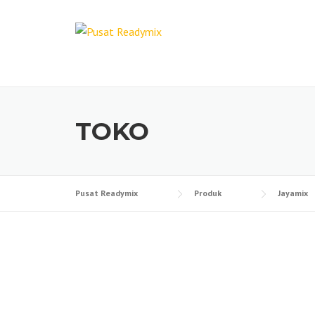
Skip
to
content
TOKO
Pusat Readymix
Produk
Jayamix