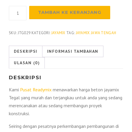
Kuantitas
TAMBAH KE KERANJANG
Harga
Beton
Jayamix
SKU:
JTG029
KATEGORI:
JAYAMIX
TAG:
JAYAMIX JAWA TENGAH
Tegal
2026
DESKRIPSI
INFORMASI TAMBAHAN
ULASAN (0)
DESKRIPSI
Kami
Pusat Readymix
menawarkan harga beton jayamix
Tegal yang murah dan terjangkau untuk anda yang sedang
merencanakan atau sedang membangun proyek
konstruksi.
Seiring dengan pesatnya perkembangan pembangunan di