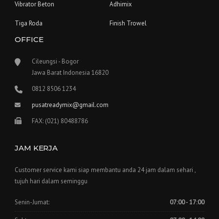
Vibrator Beton
Adhimix
Tiga Roda
Finish Trowel
OFFICE
Cileungsi - Bogor
Jawa Barat Indonesia 16820
0812 8506 1234
pusatreadymix@gmail.com
FAX: (021) 80488786
JAM KERJA
Customer service kami siap membantu anda 24 jam dalam sehari ,
tujuh hari dalam seminggu
Senin-Jumat:
07:00 - 17:00