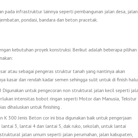
an pada infrastruktur lainnya seperti pembangunan jalan desa, jalan
, jembatan, pondasi, bandara dan beton pracetak.
engan kebutuhan proyek konstruksi. Berikut adalah beberapa pilihan
nakan:
ar atau sebagai pengeras struktur tanah yang nantinya akan
nya kasar dan rendah kadar semen sehingga sulit untuk di finish halu
igunakan untuk pengecoran non struktural jalan kecil seperti jal
lukan intensitas bobot ringan seperti Motor dan Manusia, Tekstur
as dihaluskan untuk finishing .
 K 300 Jenis Beton cor ini bisa digunakan baik untuk pengerjaan
lantai 3, lantai 4 dan lantai 5, dak ruko, sekolah, untuk lantai
 struktural jalan umum seperti jalan perumahan, jalan kabupaten,