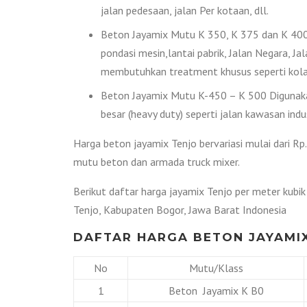
jalan pedesaan, jalan Per kotaan, dll.
Beton Jayamix Mutu K 350, K 375 dan K 400 
pondasi mesin,lantai pabrik, Jalan Negara, Ja
membutuhkan treatment khusus seperti kolam
Beton Jayamix Mutu K-450 – K 500 Digunakan
besar (heavy duty) seperti jalan kawasan indus
Harga beton jayamix Tenjo bervariasi mulai dari Rp
mutu beton dan armada truck mixer.
Berikut daftar harga jayamix Tenjo per meter kubi
Tenjo, Kabupaten Bogor, Jawa Barat Indonesia
DAFTAR HARGA BETON JAYAMIX
No
Mutu/Klass
1
Beton Jayamix K B0