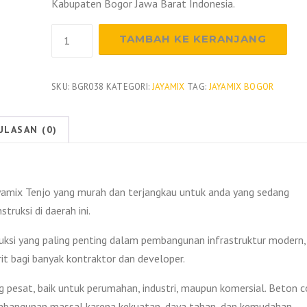
Kabupaten Bogor Jawa Barat Indonesia.
Kuantitas
TAMBAH KE KERANJANG
Harga
Beton
Jayamix
SKU:
BGR038
KATEGORI:
JAYAMIX
TAG:
JAYAMIX BOGOR
Tenjo
2026
ULASAN (0)
amix Tenjo yang murah dan terjangkau untuk anda yang sedang
uksi di daerah ini.
ksi yang paling penting dalam pembangunan infrastruktur modern,
rit bagi banyak kontraktor dan developer.
esat, baik untuk perumahan, industri, maupun komersial. Beton c
embangunan massal karena kekuatan, daya tahan, dan kemudahan