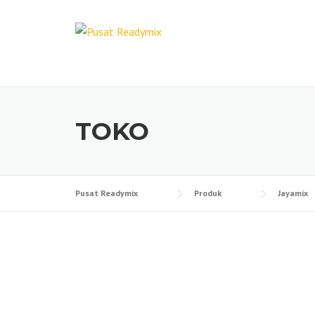
Skip
to
content
TOKO
Pusat Readymix
Produk
Jayamix