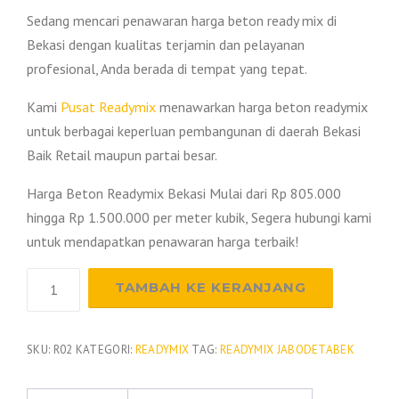
Sedang mencari penawaran harga beton ready mix di
Bekasi dengan kualitas terjamin dan pelayanan
profesional, Anda berada di tempat yang tepat.
Kami
Pusat Readymix
menawarkan harga beton readymix
untuk berbagai keperluan pembangunan di daerah Bekasi
Baik Retail maupun partai besar.
Harga Beton Readymix Bekasi Mulai dari Rp 805.000
hingga Rp 1.500.000 per meter kubik, Segera hubungi kami
untuk mendapatkan penawaran harga terbaik!
Kuantitas
TAMBAH KE KERANJANG
Harga
Beton
Readymix
SKU:
R02
KATEGORI:
READYMIX
TAG:
READYMIX JABODETABEK
Bekasi