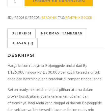
TAMBAH KE KERANJANG
Harga
Beton
Readymix
SKU:
RBO08
KATEGORI:
READYMIX
TAG:
READYMIX BOGOR
Bojonggede
Per
DESKRIPSI
INFORMASI TAMBAHAN
M3
ULASAN (0)
2026
DESKRIPSI
Harga beton readymix Bojonggede mulai dari Rp
1.125.000 hingga Rp 1.800.000 per kubik tersedia untuk
anda dari batching plant terdekat di tempat tinggal anda.
Beton ready mix telah menjadi pilihan utama dalam
proyek konstruksi modern karena kemudahan dan
efisiensinya. Bagi Anda yang tinggal di daerah Bojonggede
dan sekitarnya, kini tersedia layanan beton ready mix