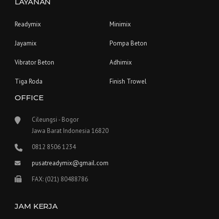
LAYANAN
Readymix
Minimix
Jayamix
Pompa Beton
Vibrator Beton
Adhimix
Tiga Roda
Finish Trowel
OFFICE
Cileungsi - Bogor
Jawa Barat Indonesia 16820
0812 8506 1234
pusatreadymix@gmail.com
FAX: (021) 80488786
JAM KERJA