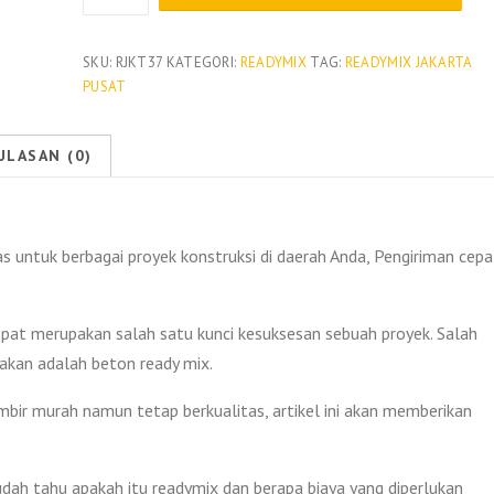
Harga
Beton
Readymix
SKU:
RJKT37
KATEGORI:
READYMIX
TAG:
READYMIX JAKARTA
PUSAT
Gambir
Per
M3
ULASAN (0)
2026
 untuk berbagai proyek konstruksi di daerah Anda, Pengiriman cepa
epat merupakan salah satu kunci kesuksesan sebuah proyek. Salah
nakan adalah beton ready mix.
bir murah namun tetap berkualitas, artikel ini akan memberikan
ah tahu apakah itu readymix dan berapa biaya yang diperlukan