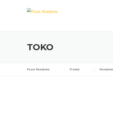
Skip
to
content
TOKO
Pusat Readymix
Produk
Readymix