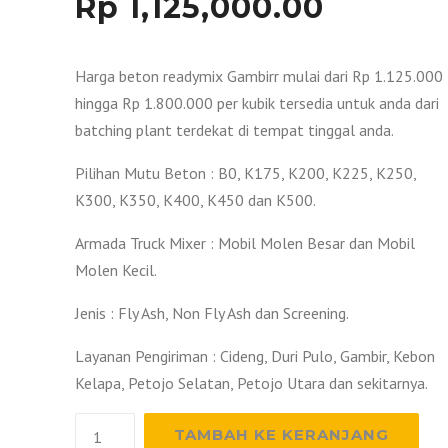
Rp
1,125,000.00
Harga beton readymix Gambirr mulai dari Rp 1.125.000
hingga Rp 1.800.000 per kubik tersedia untuk anda dari
batching plant terdekat di tempat tinggal anda.
Pilihan Mutu Beton : B0, K175, K200, K225, K250,
K300, K350, K400, K450 dan K500.
Armada Truck Mixer : Mobil Molen Besar dan Mobil
Molen Kecil.
Jenis : Fly Ash, Non Fly Ash dan Screening.
Layanan Pengiriman : Cideng, Duri Pulo, Gambir, Kebon
Kelapa, Petojo Selatan, Petojo Utara dan sekitarnya.
Kuantitas
TAMBAH KE KERANJANG