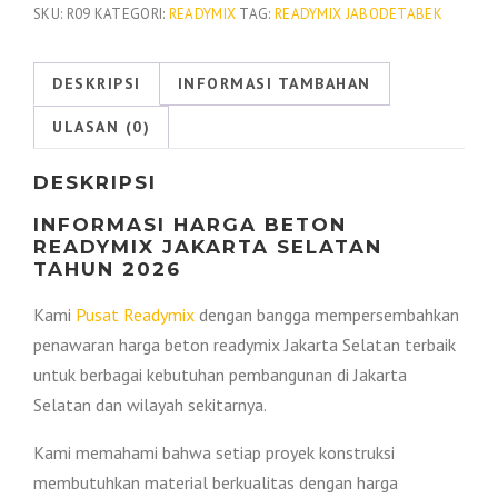
Readymix
SKU:
R09
KATEGORI:
READYMIX
TAG:
READYMIX JABODETABEK
Jakarta
Selatan
DESKRIPSI
INFORMASI TAMBAHAN
Per
ULASAN (0)
M3
2026
DESKRIPSI
INFORMASI HARGA BETON
READYMIX JAKARTA SELATAN
TAHUN 2026
Kami
Pusat Readymix
dengan bangga mempersembahkan
penawaran harga beton readymix Jakarta Selatan terbaik
untuk berbagai kebutuhan pembangunan di Jakarta
Selatan dan wilayah sekitarnya.
Kami memahami bahwa setiap proyek konstruksi
membutuhkan material berkualitas dengan harga