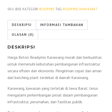
Beton
Readymix
SKU:
JB01
KATEGORI:
READYMIX
TAG:
READYMIX JAWA BARAT
Karawang
Per
DESKRIPSI
INFORMASI TAMBAHAN
M3
ULASAN (0)
2026
DESKRIPSI
Harga Beton Readymix Karawang murah dan berkualitas
untuk memenuhi kebutuhan pembangunan infrastruktur
secara efisien dan ekonomis. Pengiriman cepat dan aman
dari batching plant terdekat di daerah Karawang.
Karawang, kawasan yang terletak di Jawa Barat, terus
mengalami perkembangan pesat dalam pembangunan
infrastruktur, perumahan, dan fasilitas publik.