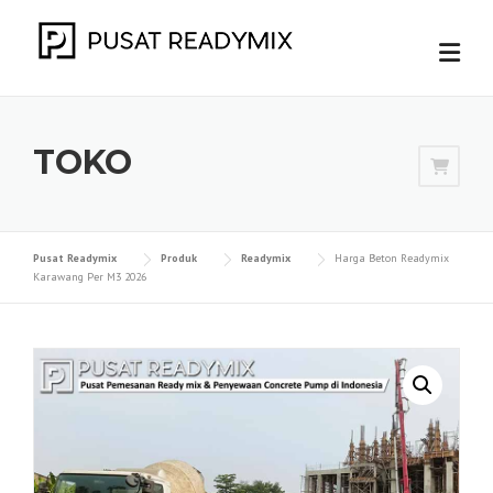
Skip
to
content
TOKO
Pusat Readymix
Produk
Readymix
Harga Beton Readymix
Karawang Per M3 2026