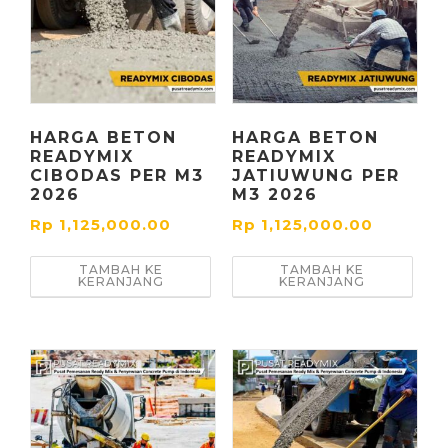
HARGA BETON
HARGA BETON
READYMIX
READYMIX
CIBODAS PER M3
JATIUWUNG PER
2026
M3 2026
Rp
1,125,000.00
Rp
1,125,000.00
TAMBAH KE
TAMBAH KE
KERANJANG
KERANJANG