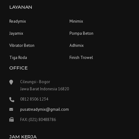
LAYANAN
Readymix
Minimix
Jayamix
Pompa Beton
Vibrator Beton
Adhimix
Tiga Roda
Finish Trowel
OFFICE
Cileungsi - Bogor
Jawa Barat Indonesia 16820
0812 8506 1234
pusatreadymix@gmail.com
FAX: (021) 80488786
JAM KERJA