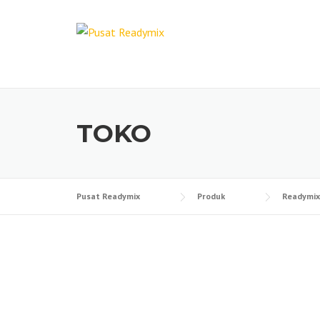
Skip
to
content
TOKO
Pusat Readymix
Produk
Readymix