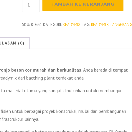
Kuantitas
TAMBAH KE KERANJANG
Harga
Beton
Readymix
SKU:
RTG31
KATEGORI:
READYMIX
TAG:
READYMIX TANGERAN
Kronjo
Per
ULASAN (0)
M3
2026
ronjo beton cor murah dan berkualitas
, Anda berada di tempat
eadymix dari bacthing plant terdekat anda.
 satu material utama yang sangat dibutuhkan untuk membangun
fisien untuk berbagai proyek konstruksi, mulai dari pembangunan
nfrastruktur lainnya.
a dalam memilih beton cor ready mix adalah harganya. Di Kronjo,