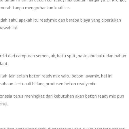
 murah tanpa mengorbankan kualitas.
ah tahu apakah itu readymix dan berapa biaya yang diperlukan
bawah ini.
ri dari campuran semen, air, batu split, pasir, abu batu dan bahan
lant.
ah lain selain beton ready mix yaitu beton jayamix, hal ini
sahaan tertua di bidang produsen beton ready mix.
onesia terus meningkat dan kebutuhan akan beton ready mix pun
ruji.
produsen beton ready mix di antaranya yang cukup ternama seperti