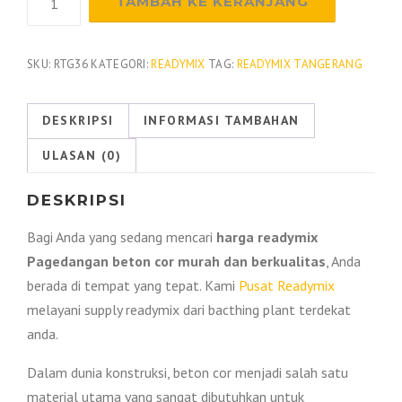
TAMBAH KE KERANJANG
Harga
Beton
Readymix
SKU:
RTG36
KATEGORI:
READYMIX
TAG:
READYMIX TANGERANG
Pagedangan
Per
DESKRIPSI
INFORMASI TAMBAHAN
M3
ULASAN (0)
2026
DESKRIPSI
Bagi Anda yang sedang mencari
harga readymix
Pagedangan beton cor murah dan berkualitas
, Anda
berada di tempat yang tepat. Kami
Pusat Readymix
melayani supply readymix dari bacthing plant terdekat
anda.
Dalam dunia konstruksi, beton cor menjadi salah satu
material utama yang sangat dibutuhkan untuk