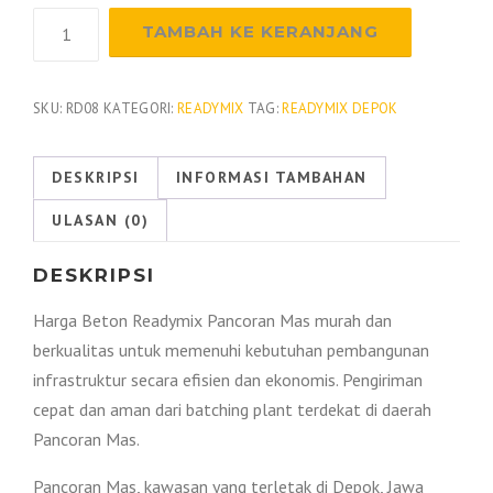
Kuantitas
TAMBAH KE KERANJANG
Harga
Beton
Readymix
SKU:
RD08
KATEGORI:
READYMIX
TAG:
READYMIX DEPOK
Pancoran
Mas
DESKRIPSI
INFORMASI TAMBAHAN
Per
ULASAN (0)
M3
2026
DESKRIPSI
Harga Beton Readymix Pancoran Mas murah dan
berkualitas untuk memenuhi kebutuhan pembangunan
infrastruktur secara efisien dan ekonomis. Pengiriman
cepat dan aman dari batching plant terdekat di daerah
Pancoran Mas.
Pancoran Mas, kawasan yang terletak di Depok, Jawa