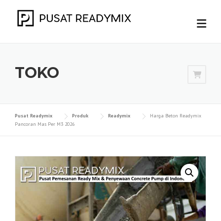
Skip
to
content
TOKO
Pusat Readymix
Produk
Readymix
Harga Beton Readymix
Pancoran Mas Per M3 2026