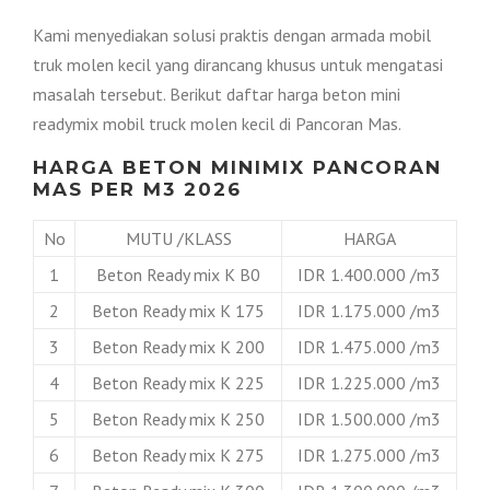
Kami menyediakan solusi praktis dengan armada mobil
truk molen kecil yang dirancang khusus untuk mengatasi
masalah tersebut. Berikut daftar harga beton mini
readymix mobil truck molen kecil di Pancoran Mas.
HARGA BETON MINIMIX PANCORAN
MAS PER M3 2026
No
MUTU /KLASS
HARGA
1
Beton Ready mix K B0
IDR 1.400.000 /m3
2
Beton Ready mix K 175
IDR 1.175.000 /m3
3
Beton Ready mix K 200
IDR 1.475.000 /m3
4
Beton Ready mix K 225
IDR 1.225.000 /m3
5
Beton Ready mix K 250
IDR 1.500.000 /m3
6
Beton Ready mix K 275
IDR 1.275.000 /m3