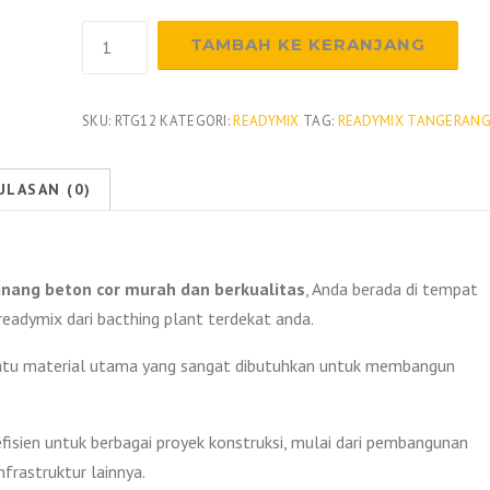
Kuantitas
TAMBAH KE KERANJANG
Harga
Beton
Readymix
SKU:
RTG12
KATEGORI:
READYMIX
TAG:
READYMIX TANGERAN
Pinang
Per
ULASAN (0)
M3
2026
inang beton cor murah dan berkualitas
, Anda berada di tempat
eadymix dari bacthing plant terdekat anda.
 satu material utama yang sangat dibutuhkan untuk membangun
fisien untuk berbagai proyek konstruksi, mulai dari pembangunan
nfrastruktur lainnya.