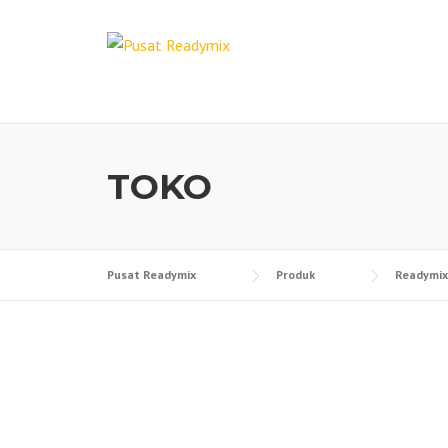
Skip
to
content
TOKO
Pusat Readymix
Produk
Readymix