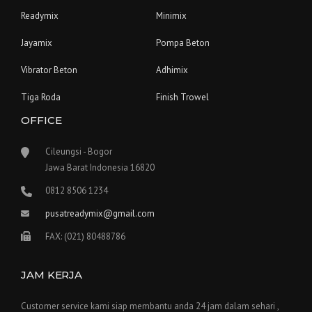
Readymix
Minimix
Jayamix
Pompa Beton
Vibrator Beton
Adhimix
Tiga Roda
Finish Trowel
OFFICE
Cileungsi - Bogor
Jawa Barat Indonesia 16820
0812 8506 1234
pusatreadymix@gmail.com
FAX: (021) 80488786
JAM KERJA
Customer service kami siap membantu anda 24 jam dalam sehari ,