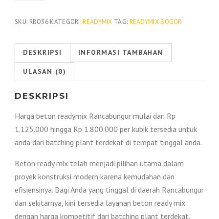
Beton
Readymix
SKU:
RBO36
KATEGORI:
READYMIX
TAG:
READYMIX BOGOR
Rancabungur
Per
DESKRIPSI
INFORMASI TAMBAHAN
M3
ULASAN (0)
2026
DESKRIPSI
Harga beton readymix Rancabungur mulai dari Rp
1.125.000 hingga Rp 1.800.000 per kubik tersedia untuk
anda dari batching plant terdekat di tempat tinggal anda.
Beton ready mix telah menjadi pilihan utama dalam
proyek konstruksi modern karena kemudahan dan
efisiensinya. Bagi Anda yang tinggal di daerah Rancabungur
dan sekitarnya, kini tersedia layanan beton ready mix
dengan harga kompetitif dari batching plant terdekat.