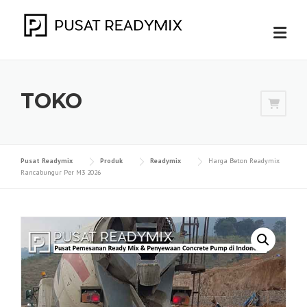
Skip
to
content
TOKO
Pusat Readymix
Produk
Readymix
Harga Beton Readymix
Rancabungur Per M3 2026