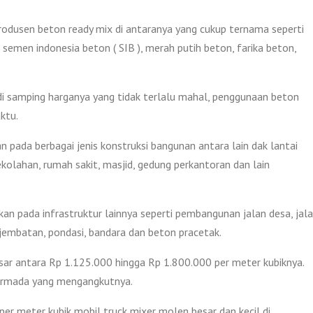
produsen beton ready mix di antaranya yang cukup ternama seperti
 semen indonesia beton ( SIB ), merah putih beton, farika beton,
i samping harganya yang tidak terlalu mahal, penggunaan beton
ktu.
 pada berbagai jenis konstruksi bangunan antara lain dak lantai
ekolahan, rumah sakit, masjid, gedung perkantoran dan lain
kan pada infrastruktur lainnya seperti pembangunan jalan desa, jal
, jembatan, pondasi, bandara dan beton pracetak.
sar antara Rp 1.125.000 hingga Rp 1.800.000 per meter kubiknya.
 armada yang mengangkutnya.
per meter kubik mobil truck mixer molen besar dan kecil di