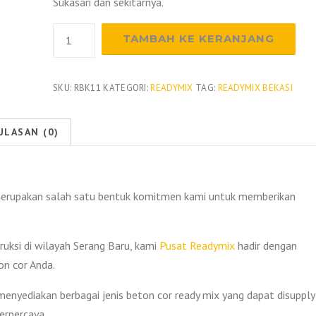
Sukasari dan sekitarnya.
Kuantitas
TAMBAH KE KERANJANG
Harga
Beton
Readymix
SKU:
RBK11
KATEGORI:
READYMIX
TAG:
READYMIX BEKASI
Serang
Baru
ULASAN (0)
Per
M3
2026
merupakan salah satu bentuk komitmen kami untuk memberikan
uksi di wilayah Serang Baru, kami
Pusat Readymix
hadir dengan
n cor Anda.
menyediakan berbagai jenis beton cor ready mix yang dapat disupply
erpercaya.