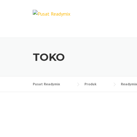
Skip
to
content
TOKO
Pusat Readymix
Produk
Readymix