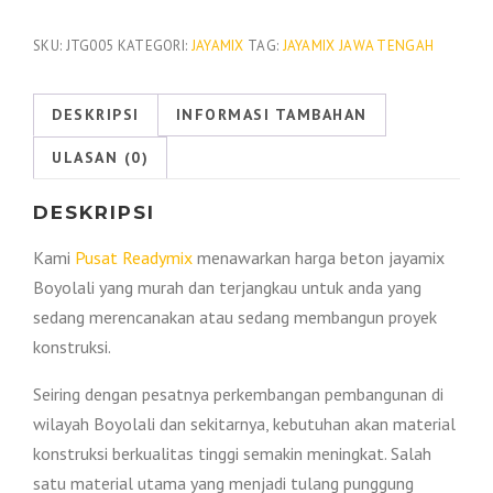
Beton
Jayamix
SKU:
JTG005
KATEGORI:
JAYAMIX
TAG:
JAYAMIX JAWA TENGAH
Boyolali
2026
DESKRIPSI
INFORMASI TAMBAHAN
ULASAN (0)
DESKRIPSI
Kami
Pusat Readymix
menawarkan harga beton jayamix
Boyolali yang murah dan terjangkau untuk anda yang
sedang merencanakan atau sedang membangun proyek
konstruksi.
Seiring dengan pesatnya perkembangan pembangunan di
wilayah Boyolali dan sekitarnya, kebutuhan akan material
konstruksi berkualitas tinggi semakin meningkat. Salah
satu material utama yang menjadi tulang punggung