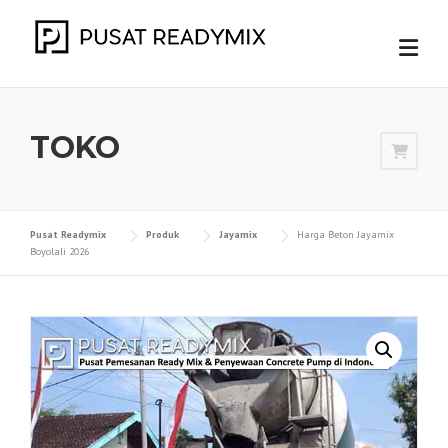
Skip
to
content
TOKO
Pusat Readymix
Produk
Jayamix
Harga Beton Jayamix
Boyolali 2026