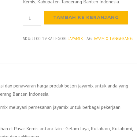
Kemis, Kabupaten Tangerang Banten Indonesia.
Kuantitas
TAMBAH KE KERANJANG
Harga
Beton
Jayamix
SKU:
JT00-19
KATEGORI:
JAYAMIX
TAG:
JAYAMIX TANGERANG
Pasar
Kemis
2026
si dan penawaran harga produk beton jayamix untuk anda yang
erang Banten Indonesia.
yamix melayani pemesanan jayamix untuk berbagai pekerjaan
an di Pasar Kemis antara lain : Gelam Jaya, Kutabaru, Kutabumi,
ntri dan sekitarnya.