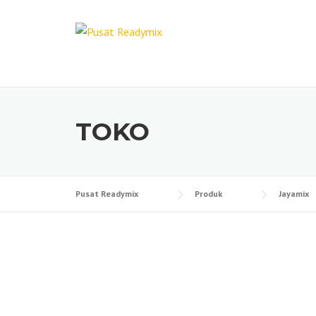
Skip
to
content
TOKO
Pusat Readymix
Produk
Jayamix