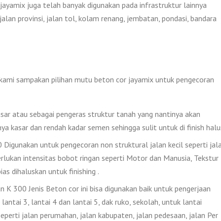
jayamix juga telah banyak digunakan pada infrastruktur lainnya
alan provinsi, jalan tol, kolam renang, jembatan, pondasi, bandara
i kami sampakan pilihan mutu beton cor jayamix untuk pengecoran
ar atau sebagai pengeras struktur tanah yang nantinya akan
nya kasar dan rendah kadar semen sehingga sulit untuk di finish halu
igunakan untuk pengecoran non struktural jalan kecil seperti jal
lukan intensitas bobot ringan seperti Motor dan Manusia, Tekstur
as dihaluskan untuk finishing .
 K 300 Jenis Beton cor ini bisa digunakan baik untuk pengerjaan
lantai 3, lantai 4 dan lantai 5, dak ruko, sekolah, untuk lantai
eperti jalan perumahan, jalan kabupaten, jalan pedesaan, jalan Per