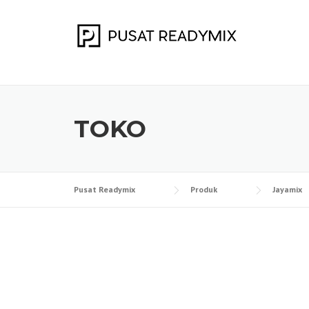
Skip
to
content
TOKO
Pusat Readymix
Produk
Jayamix