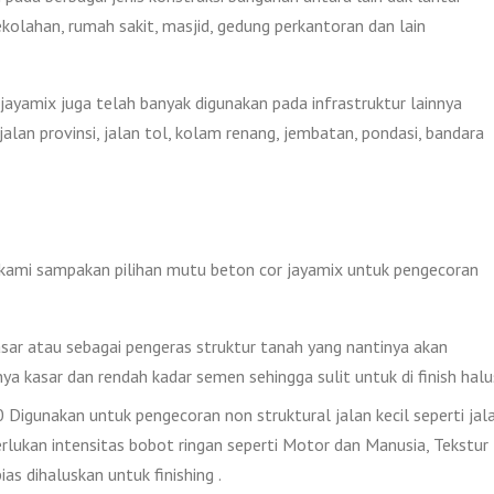
ekolahan, rumah sakit, masjid, gedung perkantoran dan lain
jayamix juga telah banyak digunakan pada infrastruktur lainnya
alan provinsi, jalan tol, kolam renang, jembatan, pondasi, bandara
i kami sampakan pilihan mutu beton cor jayamix untuk pengecoran
ar atau sebagai pengeras struktur tanah yang nantinya akan
nya kasar dan rendah kadar semen sehingga sulit untuk di finish halu
igunakan untuk pengecoran non struktural jalan kecil seperti jal
lukan intensitas bobot ringan seperti Motor dan Manusia, Tekstur
as dihaluskan untuk finishing .