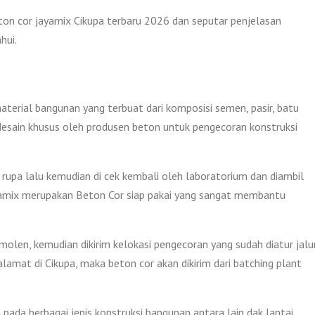
eton cor jayamix Cikupa terbaru 2026 dan seputar penjelasan
hui.
aterial bangunan yang terbuat dari komposisi semen, pasir, batu
 di desain khusus oleh produsen beton untuk pengecoran konstruksi
rupa lalu kemudian di cek kembali oleh laboratorium dan diambil
Jayamix merupakan Beton Cor siap pakai yang sangat membantu
len, kemudian dikirim kelokasi pengecoran yang sudah diatur jalu
amat di Cikupa, maka beton cor akan dikirim dari batching plant
pada berbagai jenis konstruksi bangunan antara lain dak lantai