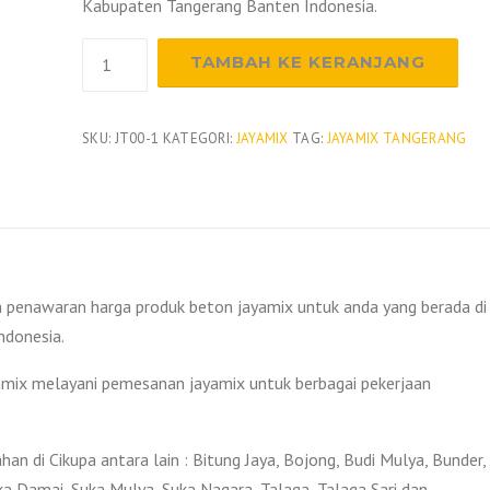
Kabupaten Tangerang Banten Indonesia.
Kuantitas
TAMBAH KE KERANJANG
Harga
Beton
Jayamix
SKU:
JT00-1
KATEGORI:
JAYAMIX
TAG:
JAYAMIX TANGERANG
Cikupa
2026
n penawaran harga produk beton jayamix untuk anda yang berada di
ndonesia.
yamix melayani pemesanan jayamix untuk berbagai pekerjaan
n di Cikupa antara lain : Bitung Jaya, Bojong, Budi Mulya, Bunder,
uka Damai, Suka Mulya, Suka Nagara, Talaga, Talaga Sari dan