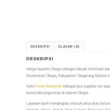
DESKRIPSI
ULASAN (0)
DESKRIPSI
Harga Jayamix Cikupa sebagai sebuah informasi da
Kecamatan Cikupa, Kabupaten Tangerang Banten I
Kami
Pusat Readymix
sebagai jasa supplier cor ja
konstruksi pegecoran di daerah Cikupa.
Layanan kami menjangkau seluruh desa atau keluraha
Cibadak, Cikupa, Dukuh, Pasir Gadung, Pasir Jaya, S