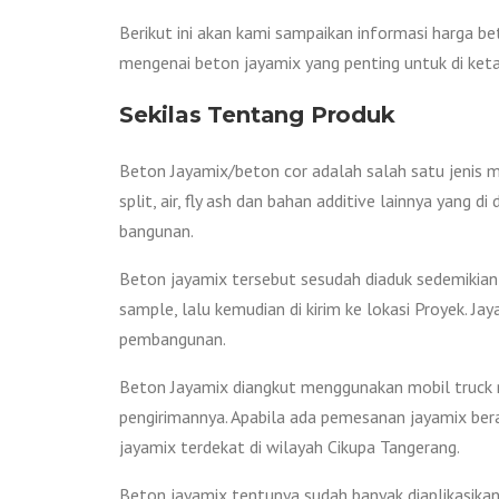
Berikut ini akan kami sampaikan informasi harga b
mengenai beton jayamix yang penting untuk di keta
Sekilas Tentang Produk
Beton Jayamix/beton cor adalah salah satu jenis m
split, air, fly ash dan bahan additive lainnya yang
bangunan.
Beton jayamix tersebut sesudah diaduk sedemikian 
sample, lalu kemudian di kirim ke lokasi Proyek. 
pembangunan.
Beton Jayamix diangkut menggunakan mobil truck mo
pengirimannya. Apabila ada pemesanan jayamix beral
jayamix terdekat di wilayah Cikupa Tangerang.
Beton jayamix tentunya sudah banyak diaplikasikan 