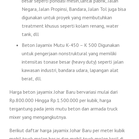
besar seperti pondasi mesin,lantai pabrik, Jalan
Negara, Jalan Propinsi, Bandara, Jalan Tol juga bisa
digunakan untuk proyek yang membutuhkan
treatment khusus seperti kolam renang, water
tank, dll
Beton Jayamix Mutu K-450 – K 500 Digunakan
untuk pengerjaan nonstruktural yang memiliki
intensitas tonase besar (heavy duty) seperti jalan
kawasan industri, bandara udara, lapangan alat
berat, dll.
Harga beton jayamix Johar Baru bervariasi mulai dari
Rp.800.000 Hingga Rp.1.500.000 per kubik, harga
tergantung pada jenis mutu beton dan armada truck
mixer yang mengangkutnya.
Berikut daftar harga jayamix Johar Baru per meter kubik
mobil truck molen besar dan mobil truck molen kecil di