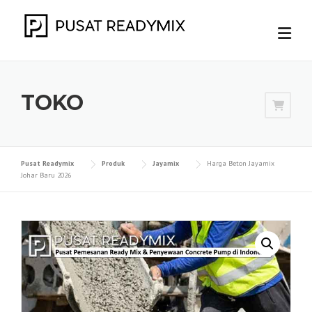
Skip
to
content
TOKO
Pusat Readymix
Produk
Jayamix
Harga Beton Jayamix
Johar Baru 2026