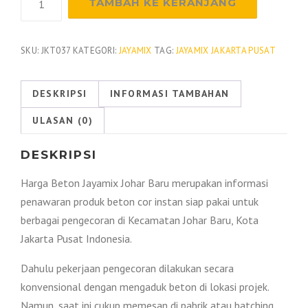
TAMBAH KE KERANJANG
Harga
Beton
Jayamix
SKU:
JKT037
KATEGORI:
JAYAMIX
TAG:
JAYAMIX JAKARTA PUSAT
Johar
Baru
DESKRIPSI
INFORMASI TAMBAHAN
2026
ULASAN (0)
DESKRIPSI
Harga Beton Jayamix Johar Baru merupakan informasi
penawaran produk beton cor instan siap pakai untuk
berbagai pengecoran di Kecamatan Johar Baru, Kota
Jakarta Pusat Indonesia.
Dahulu pekerjaan pengecoran dilakukan secara
konvensional dengan mengaduk beton di lokasi projek.
Namun, saat ini cukup memesan di pabrik atau batching