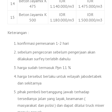
Beton Jayamix K
IDR
IDR
14
475
1.140.000/m3
1.475.000/m3
Beton Jayamix K
IDR
IDR
15
500
1.180.000/m3
1.500.000/m3
Keterangan :
konfirmasi pemesanan 1-2 hari
sebelum pengecoran sebelum pengerjaan akan
dilakukan surfey terlebih dahulu
harga sudah termasuk Ppn 11 %
harga tersebut berlaku untuk wilayah jabodetabek
dan sekitarnya
pihak pembeli bertanggung jawab terhadap
tersedianya jalan yang layak, keamanan (
masyarakat dan polisi ) dan dapat dilalui truck mixer
menuju proyek.