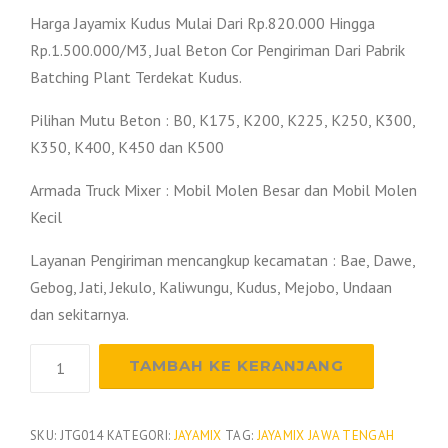
Harga Jayamix Kudus Mulai Dari Rp.820.000 Hingga
Rp.1.500.000/M3, Jual Beton Cor Pengiriman Dari Pabrik
Batching Plant Terdekat Kudus.
Pilihan Mutu Beton : B0, K175, K200, K225, K250, K300,
K350, K400, K450 dan K500
Armada Truck Mixer : Mobil Molen Besar dan Mobil Molen
Kecil
Layanan Pengiriman mencangkup kecamatan : Bae, Dawe,
Gebog, Jati, Jekulo, Kaliwungu, Kudus, Mejobo, Undaan
dan sekitarnya.
Kuantitas
TAMBAH KE KERANJANG
Harga
Beton
Jayamix
SKU:
JTG014
KATEGORI:
JAYAMIX
TAG:
JAYAMIX JAWA TENGAH