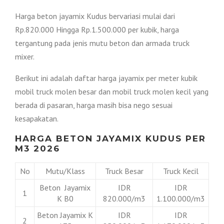
Harga beton jayamix Kudus bervariasi mulai dari
Rp.820.000 Hingga Rp.1.500.000 per kubik, harga
tergantung pada jenis mutu beton dan armada truck
mixer.
Berikut ini adalah daftar harga jayamix per meter kubik
mobil truck molen besar dan mobil truck molen kecil yang
berada di pasaran, harga masih bisa nego sesuai
kesapakatan.
HARGA BETON JAYAMIX KUDUS PER
M3 2026
No
Mutu/Klass
Truck Besar
Truck Kecil
Beton Jayamix
IDR
IDR
1
K B0
820.000/m3
1.100.000/m3
Beton Jayamix K
IDR
IDR
2