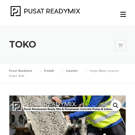
Skip
to
content
TOKO
Pusat Readymix
Produk
Jayamix
Harga Beton Jayamix
Kudus 2026