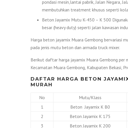
pondasi mesin,lantai pabrik, Jalan Negara, Ja
membutuhkan treatment khusus seperti kolam
Beton Jayamix Mutu K-450 – K 500 Digunakan
besar (heavy duty) seperti jalan kawasan indus
Harga beton jayamix Muara Gembong bervariasi mul
pada jenis mutu beton dan armada truck mixer.
Berikut daftar harga jayamix Muara Gembong per me
Kecamatan Muara Gembong, Kabupaten Bekasi, Pro
DAFTAR HARGA BETON JAYAMI
MURAH
No
Mutu/Klass
1
Beton Jayamix K B0
2
Beton Jayamix K 175
3
Beton Jayamix K 200