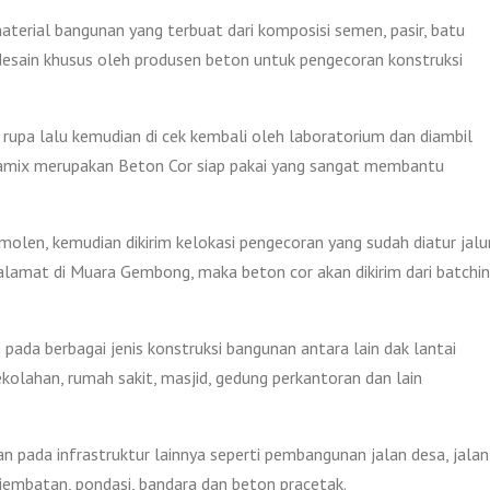
aterial bangunan yang terbuat dari komposisi semen, pasir, batu
 di desain khusus oleh produsen beton untuk pengecoran konstruksi
rupa lalu kemudian di cek kembali oleh laboratorium dan diambil
Jayamix merupakan Beton Cor siap pakai yang sangat membantu
len, kemudian dikirim kelokasi pengecoran yang sudah diatur jalu
alamat di Muara Gembong, maka beton cor akan dikirim dari batchi
pada berbagai jenis konstruksi bangunan antara lain dak lantai
ekolahan, rumah sakit, masjid, gedung perkantoran dan lain
an pada infrastruktur lainnya seperti pembangunan jalan desa, jalan
, jembatan, pondasi, bandara dan beton pracetak.