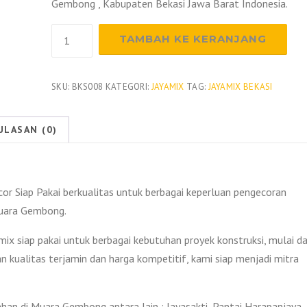
Gembong , Kabupaten Bekasi Jawa Barat Indonesia.
Kuantitas
TAMBAH KE KERANJANG
Harga
Beton
Jayamix
SKU:
BKS008
KATEGORI:
JAYAMIX
TAG:
JAYAMIX BEKASI
Muara
Gembong
ULASAN (0)
2026
 Siap Pakai berkualitas untuk berbagai keperluan pengecoran
Muara Gembong.
x siap pakai untuk berbagai kebutuhan proyek konstruksi, mulai da
gan kualitas terjamin dan harga kompetitif, kami siap menjadi mitra
an di Muara Gembong antara lain : Jayasakti, Pantai Harapanjaya,