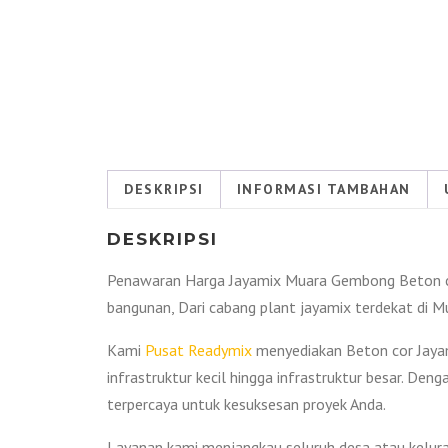
DESKRIPSI
INFORMASI TAMBAHAN
DESKRIPSI
Penawaran Harga Jayamix Muara Gembong Beton cor
bangunan, Dari cabang plant jayamix terdekat di 
Kami
Pusat Readymix
menyediakan Beton cor Jayami
infrastruktur kecil hingga infrastruktur besar. Den
terpercaya untuk kesuksesan proyek Anda.
Layanan kami menjangkau seluruh desa atau kelurah