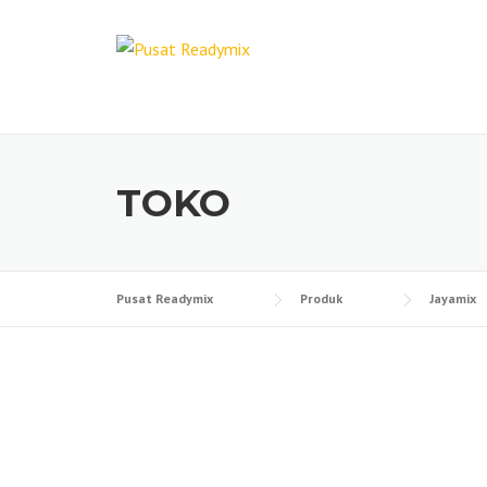
Skip
to
content
TOKO
Pusat Readymix
Produk
Jayamix