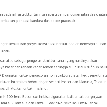
an pada infrastruktur lainnya seperti pembangunan jalan desa, jalan
, jembatan, pondasi, bandara dan beton pracetak.
engan kebutuhan proyek konstruksi. Berikut adalah beberapa pilihan
nakan:
ar atau sebagai pengeras struktur tanah yang nantinya akan
nya kasar dan rendah kadar semen sehingga sulit untuk di finish halu
igunakan untuk pengecoran non struktural jalan kecil seperti jal
lukan intensitas bobot ringan seperti Motor dan Manusia, Tekstur
as dihaluskan untuk finishing .
 K 300 Jenis Beton cor ini bisa digunakan baik untuk pengerjaan
lantai 3, lantai 4 dan lantai 5, dak ruko, sekolah, untuk lantai