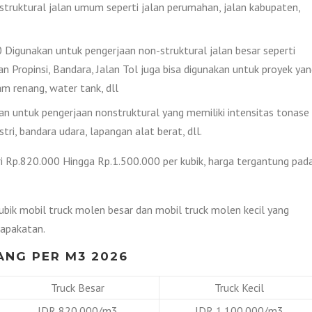
 struktural jalan umum seperti jalan perumahan, jalan kabupaten,
Digunakan untuk pengerjaan non-struktural jalan besar seperti
lan Propinsi, Bandara, Jalan Tol juga bisa digunakan untuk proyek ya
 renang, water tank, dll
 untuk pengerjaan nonstruktural yang memiliki intensitas tonase
tri, bandara udara, lapangan alat berat, dll.
i Rp.820.000 Hingga Rp.1.500.000 per kubik, harga tergantung pad
kubik mobil truck molen besar dan mobil truck molen kecil yang
sapakatan.
ANG PER M3 2026
Truck Besar
Truck Kecil
IDR 820.000/m3
IDR 1.100.000/m3