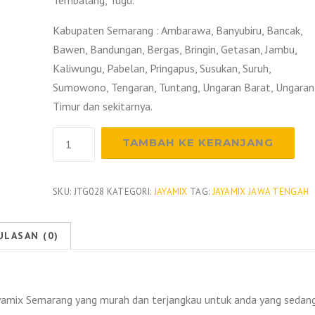
Tembalang, Tugu.
Kabupaten Semarang : Ambarawa, Banyubiru, Bancak,
Bawen, Bandungan, Bergas, Bringin, Getasan, Jambu,
Kaliwungu, Pabelan, Pringapus, Susukan, Suruh,
Sumowono, Tengaran, Tuntang, Ungaran Barat, Ungaran
Timur dan sekitarnya.
Kuantitas
TAMBAH KE KERANJANG
Harga
Beton
Jayamix
SKU:
JTG028
KATEGORI:
JAYAMIX
TAG:
JAYAMIX JAWA TENGAH
Semarang
2026
ULASAN (0)
amix Semarang yang murah dan terjangkau untuk anda yang sedan