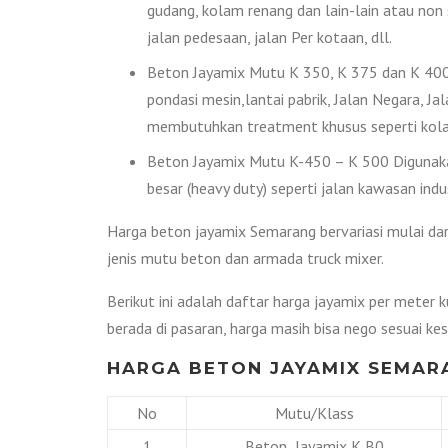
gudang, kolam renang dan lain-lain atau non
jalan pedesaan, jalan Per kotaan, dll.
Beton Jayamix Mutu K 350, K 375 dan K 400 
pondasi mesin,lantai pabrik, Jalan Negara, Ja
membutuhkan treatment khusus seperti kolam
Beton Jayamix Mutu K-450 – K 500 Digunakan
besar (heavy duty) seperti jalan kawasan indus
Harga beton jayamix Semarang bervariasi mulai dar
jenis mutu beton dan armada truck mixer.
Berikut ini adalah daftar harga jayamix per meter 
berada di pasaran, harga masih bisa nego sesuai ke
HARGA BETON JAYAMIX SEMAR
No
Mutu/Klass
1
Beton Jayamix K B0