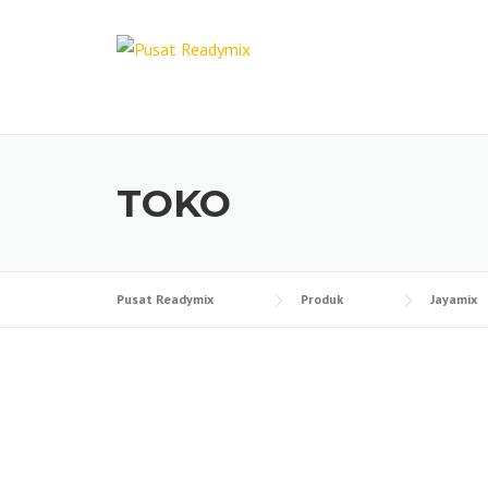
Skip
to
content
TOKO
Pusat Readymix
Produk
Jayamix