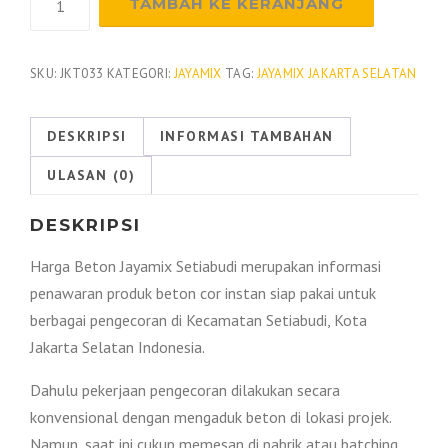
TAMBAH KE KERANJANG
Harga
Beton
Jayamix
SKU:
JKT033
KATEGORI:
JAYAMIX
TAG:
JAYAMIX JAKARTA SELATAN
Setiabudi
2026
DESKRIPSI
INFORMASI TAMBAHAN
ULASAN (0)
DESKRIPSI
Harga Beton Jayamix Setiabudi merupakan informasi
penawaran produk beton cor instan siap pakai untuk
berbagai pengecoran di Kecamatan Setiabudi, Kota
Jakarta Selatan Indonesia.
Dahulu pekerjaan pengecoran dilakukan secara
konvensional dengan mengaduk beton di lokasi projek.
Namun, saat ini cukup memesan di pabrik atau batching