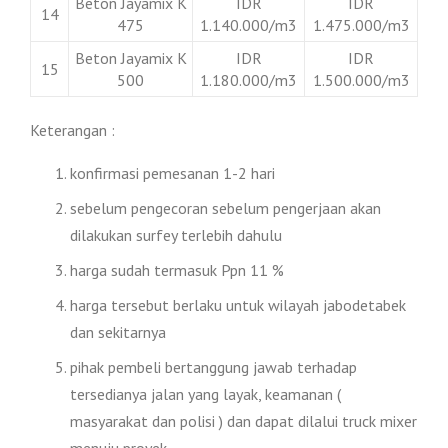
Beton Jayamix K
IDR
IDR
14
475
1.140.000/m3
1.475.000/m3
Beton Jayamix K
IDR
IDR
15
500
1.180.000/m3
1.500.000/m3
Keterangan :
konfirmasi pemesanan 1-2 hari
sebelum pengecoran sebelum pengerjaan akan
dilakukan surfey terlebih dahulu
harga sudah termasuk Ppn 11 %
harga tersebut berlaku untuk wilayah jabodetabek
dan sekitarnya
pihak pembeli bertanggung jawab terhadap
tersedianya jalan yang layak, keamanan (
masyarakat dan polisi ) dan dapat dilalui truck mixer
menuju proyek.