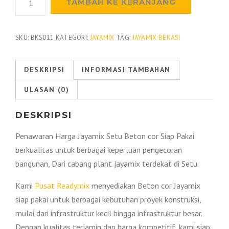
TAMBAH KE KERANJANG
Harga
Beton
Jayamix
SKU:
BKS011
KATEGORI:
JAYAMIX
TAG:
JAYAMIX BEKASI
Setu
2026
DESKRIPSI
INFORMASI TAMBAHAN
ULASAN (0)
DESKRIPSI
Penawaran Harga Jayamix Setu Beton cor Siap Pakai
berkualitas untuk berbagai keperluan pengecoran
bangunan, Dari cabang plant jayamix terdekat di Setu.
Kami
Pusat Readymix
menyediakan Beton cor Jayamix
siap pakai untuk berbagai kebutuhan proyek konstruksi,
mulai dari infrastruktur kecil hingga infrastruktur besar.
Dengan kualitas terjamin dan harga kompetitif, kami siap