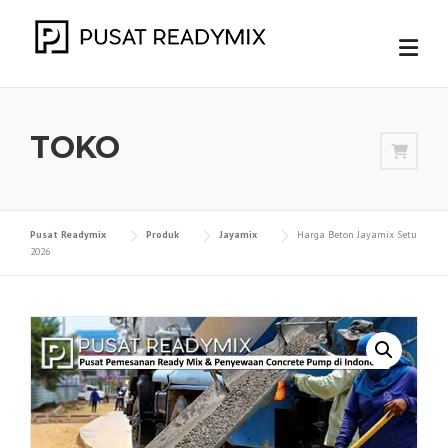
Skip
to
content
TOKO
Pusat Readymix
Produk
Jayamix
Harga Beton Jayamix Setu
2026