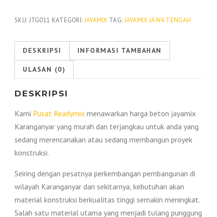
Beton
Jayamix
SKU:
JTG011
KATEGORI:
JAYAMIX
TAG:
JAYAMIX JAWA TENGAH
Karanganyar
2026
DESKRIPSI
INFORMASI TAMBAHAN
ULASAN (0)
DESKRIPSI
Kami
Pusat Readymix
menawarkan harga beton jayamix
Karanganyar yang murah dan terjangkau untuk anda yang
sedang merencanakan atau sedang membangun proyek
konstruksi.
Seiring dengan pesatnya perkembangan pembangunan di
wilayah Karanganyar dan sekitarnya, kebutuhan akan
material konstruksi berkualitas tinggi semakin meningkat.
Salah satu material utama yang menjadi tulang punggung